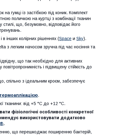
 на гумці із застібкою під коник. Комплект
тною поличкою на куртці з комбінації тканин
у стилі, що, безумовно, відповідає його
тренувань.
 в інших колірних рішеннях (
Space
и
Sky
).
lta з легким начосом зручна під час носіння та
ідвідну, що так необхідно для активних
 повітропроникність і підвищену стійкість до
о, спільно з ідеальним кроєм, забезпечує
 термоаплікацією
.
 тканини: від +5 °C до +12 °C.
ати фізіологічні особливості конкретної
комендує використовувати додатково
o®
.
ленню, що перешкоджає поширенню бактерій,