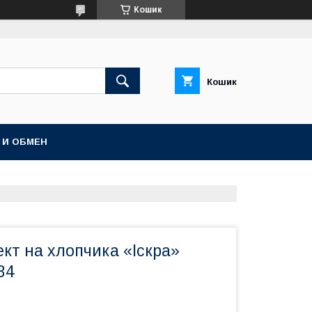
Кошик
Кошик
 И ОБМЕН
кт на хлопчика «Іскра»
134