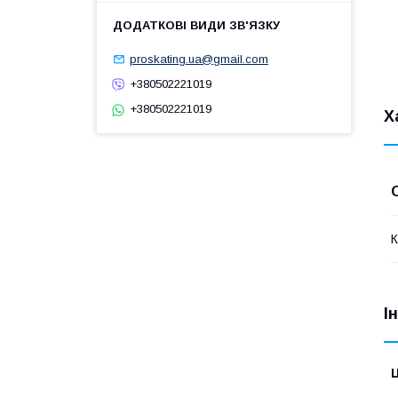
proskating.ua@gmail.com
+380502221019
+380502221019
Х
К
І
Ц