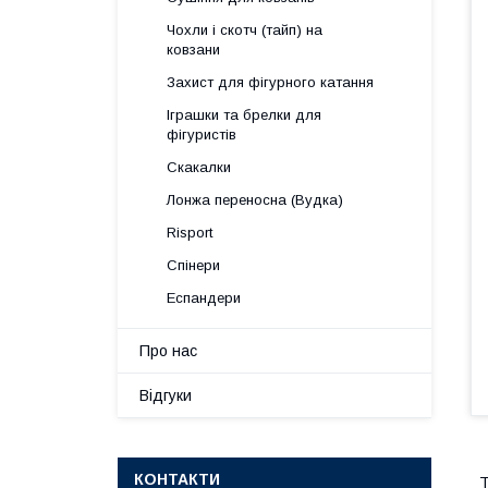
Чохли і скотч (тайп) на
ковзани
Захист для фігурного катання
Іграшки та брелки для
фігуристів
Скакалки
Лонжа переносна (Вудка)
Risport
Спінери
Еспандери
Про нас
Відгуки
КОНТАКТИ
Т