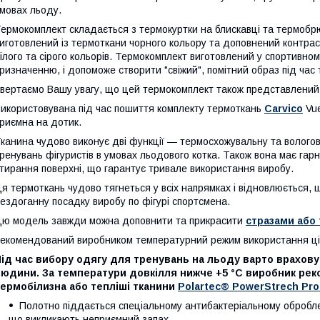
мовах льоду.
ермокомплект складається з термокуртки на блискавці та термобрюк
иготовлений із термоткани чорного кольору та доповнений контрас
ілого та сірого кольорів. Термокомплект виготовлений у спортивном
ризначенню, і допоможе створити "свіжий", помітний образ під час 
вертаємо Вашу увагу, що цей термокомплект також представлений і
икористовувана під час пошиття комплекту термоткань
Carvico
Vue
риємна на дотик.
канина чудово виконує дві функції — термосхожувальну та вологов
ренувань фігуристів в умовах льодового котка. Також вона має гарну
тирання поверхні, що гарантує тривале використання виробу.
я термоткань чудово тягнеться у всіх напрямках і відновлюється, щ
ездоганну посадку виробу по фігурі спортсмена.
ю модель завжди можна доповнити та прикрасити
стразами або
екомендований виробником температурний режим використання цієї
ід час вибору одягу для тренувань на льоду варто враховув
людини. За температури довкілля нижче +5 °C виробник ре
термобілизна або тепліші тканини
Polartec® PowerStrech Pr
Полотно піддається спеціальному антибактеріальному оброб
що викликають неприємний запах.