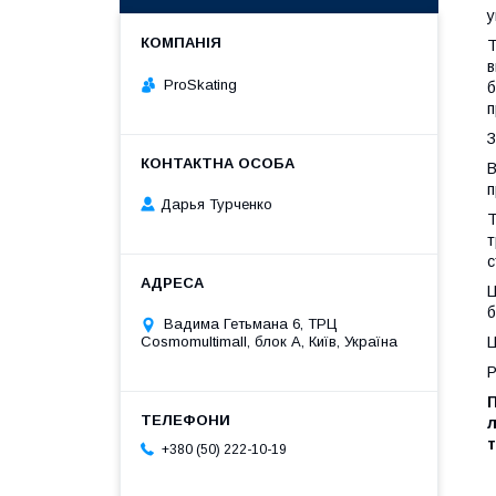
у
Т
в
ProSkating
б
п
З
В
п
Дарья Турченко
Т
т
с
Ц
б
Вадима Гетьмана 6, ТРЦ
Ц
Cosmomultimall, блок А, Київ, Україна
Р
П
+380 (50) 222-10-19