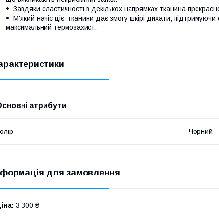
Завдяки еластичності в декількох напрямках тканина прекрасно 
М'який начіс цієї тканини дає змогу шкірі дихати, підтримуюч
максимальний термозахист.
арактеристики
Основні атрибути
олір
Чорний
нформація для замовлення
іна:
3 300 ₴