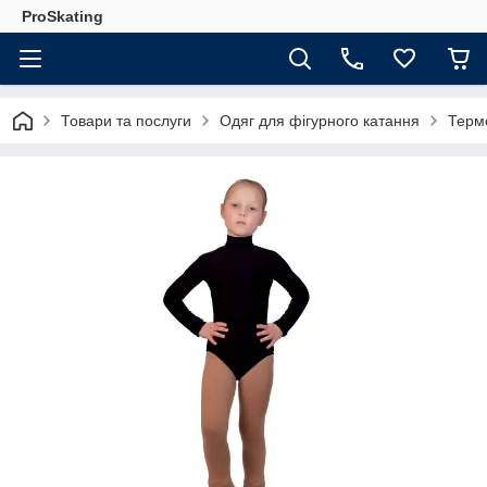
ProSkating
Товари та послуги
Одяг для фігурного катання
Термо