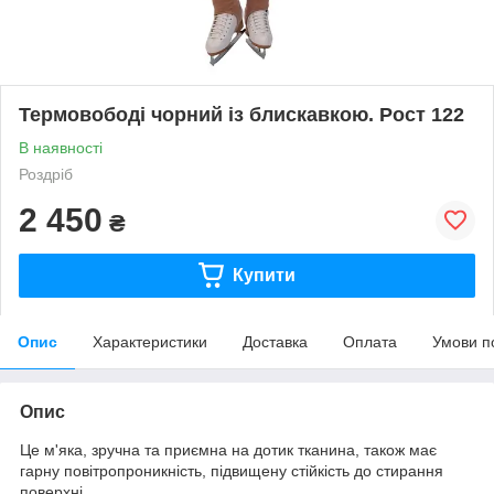
Термовободі чорний із блискавкою. Рост 122
В наявності
Роздріб
2 450
₴
Купити
Опис
Характеристики
Доставка
Оплата
Умови п
Опис
Це м'яка, зручна та приємна на дотик тканина, також має
гарну повітропроникність, підвищену стійкість до стирання
поверхні.