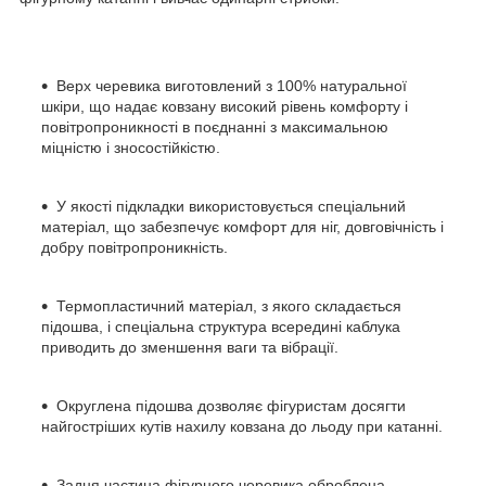
Верх черевика
виготовлений з 100% натуральної
шкіри, що надає ковзану високий рівень комфорту і
повітропроникності в поєднанні з максимальною
міцністю і зносостійкістю.
У якості
підкладки
використовується спеціальний
матеріал, що забезпечує комфорт для ніг, довговічність і
добру повітропроникність.
Термопластичний матеріал,
з якого складається
підошва, і спеціальна структура всередині каблука
приводить до зменшення ваги та вібрації.
Округлена підошва
дозволяє фігуристам досягти
найгостріших кутів нахилу ковзана до льоду при катанні.
Задня частина
фігурного черевика оброблена