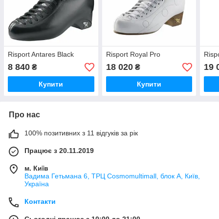
Risport Antares Black
Risport Royal Pro
Rispo
8 840
18 020
19 
₴
₴
Купити
Купити
Про нас
100% позитивних з 11 відгуків за рік
Працює з 20.11.2019
м. Київ
Вадима Гетьмана 6, ТРЦ Cosmomultimall, блок А, Київ,
Україна
Контакти