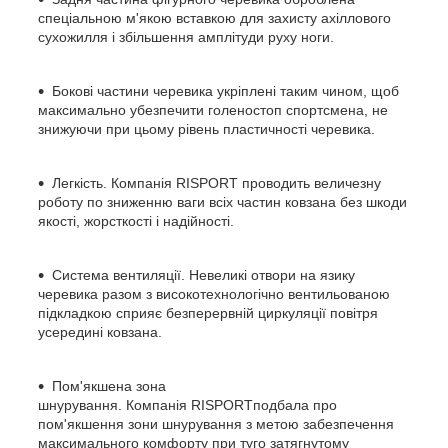
спеціальною м'якою вставкою для захисту ахіллового
сухожилля і збільшення амплітуди руху ноги.
Бокові частини черевика
укріплені таким чином, щоб
максимально убезпечити голеностоп спортсмена, не
знижуючи при цьому рівень пластичності черевика.
Легкість.
Компанія
RISPORT
проводить величезну
роботу по зниженню ваги всіх частин ковзана без шкоди
якості, жорсткості і надійності.
Система вентиляції.
Невеликі отвори на язику
черевика разом з високотехнологічно вентильованою
підкладкою сприяє безперервній циркуляції повітря
усередині ковзана.
Пом'якшена зона
шнурування.
Компанія
RISPORT
подбала про
пом'якшення зони шнурування з метою забезпечення
максимального комфорту при туго затягнутому