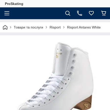
ProSkating
Товари та послуги
Risport
Risport Antares White