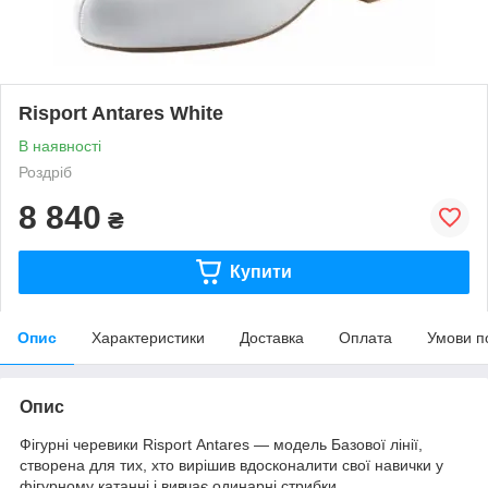
Risport Antares White
В наявності
Роздріб
8 840
₴
Купити
Опис
Характеристики
Доставка
Оплата
Умови п
Опис
Фігурні черевики
Risport
Antares
— модель Базової лінії,
створена для тих, хто вирішив вдосконалити свої навички у
фігурному катанні і вивчає одинарні стрибки.