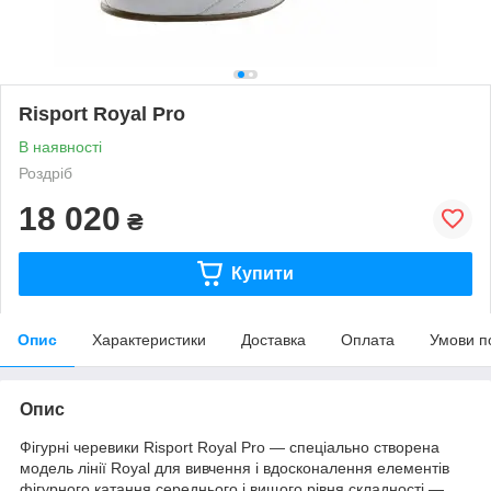
Risport Royal Pro
В наявності
Роздріб
18 020
₴
Купити
Опис
Характеристики
Доставка
Оплата
Умови п
Опис
Фігурні черевики
Risport Royal Pro
— спеціально створена
модель лінії Royal для вивчення і вдосконалення елементів
фігурного катання середнього і вищого рівня складності —