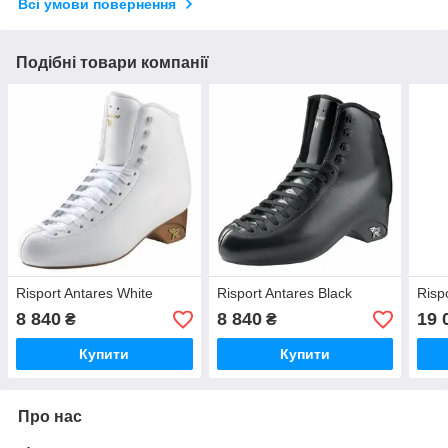
Всі умови повернення
Подібні товари компанії
Risport Antares White
Risport Antares Black
Rispo
8 840
8 840
19 
₴
₴
Купити
Купити
Про нас