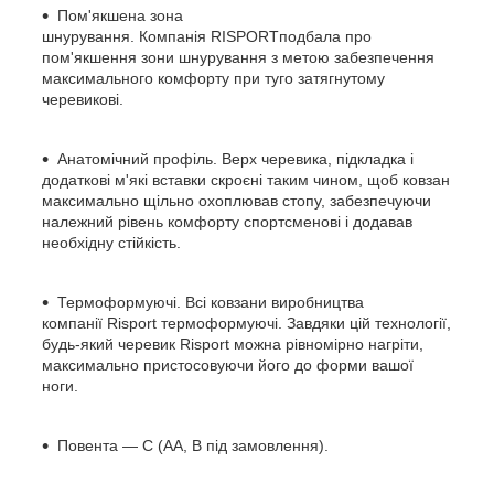
Пом'якшена зона
шнурування.
Компанія
RISPORT
подбала про
пом'якшення зони шнурування з метою забезпечення
максимального комфорту при туго затягнутому
черевикові.
Анатомічний профіль.
Верх черевика, підкладка і
додаткові м'які вставки скроєні таким чином, щоб ковзан
максимально щільно охоплював стопу, забезпечуючи
належний рівень комфорту спортсменові і додавав
необхідну стійкість.
Термоформуючі.
Всі ковзани виробництва
компанії
Risport
термоформуючі. Завдяки цій технології,
будь-який черевик
Risport
можна рівномірно нагріти,
максимально пристосовуючи його до форми вашої
ноги.
Повента
— С (AA, В під замовлення).