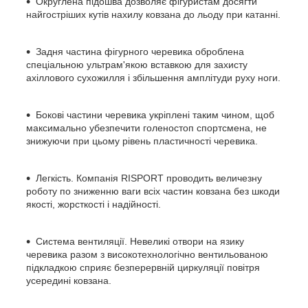
Округлена підошва
дозволяє фігуристам досягти
найгостріших кутів нахилу ковзана до льоду при катанні.
Задня частина
фігурного черевика оброблена
спеціальною ультрам'якою вставкою для захисту
ахіллового сухожилля і збільшення амплітуди руху ноги.
Бокові частини черевика
укріплені таким чином, щоб
максимально убезпечити голеностоп спортсмена, не
знижуючи при цьому рівень пластичності черевика.
Легкість.
Компанія
RISPORT
проводить величезну
роботу по зниженню ваги всіх частин ковзана без шкоди
якості, жорсткості і надійності.
Система вентиляції.
Невеликі отвори на язику
черевика разом з високотехнологічно вентильованою
підкладкою сприяє безперервній циркуляції повітря
усередині ковзана.