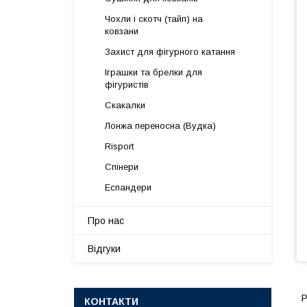
Чохли і скотч (тайп) на
ковзани
Захист для фігурного катання
Іграшки та брелки для
фігуристів
Скакалки
Лонжа переносна (Вудка)
Risport
Спінери
Еспандери
Про нас
Відгуки
Р
КОНТАКТИ