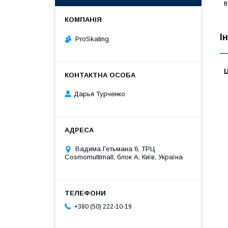
в
І
ProSkating
Ц
Дарья Турченко
Вадима Гетьмана 6, ТРЦ
Cosmomultimall, блок А, Київ, Україна
+380 (50) 222-10-19