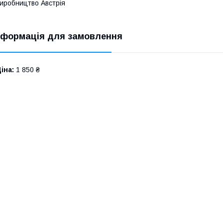
иробництво Австрія
нформація для замовлення
іна:
1 850 ₴