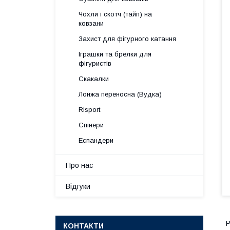
Чохли і скотч (тайп) на
ковзани
Захист для фігурного катання
Іграшки та брелки для
фігуристів
Скакалки
Лонжа переносна (Вудка)
Risport
Спінери
Еспандери
Про нас
Відгуки
Р
КОНТАКТИ