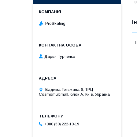
в
І
ProSkating
Ц
Дарья Турченко
Вадима Гетьмана 6, ТРЦ
Cosmomultimall, блок А, Київ, Україна
+380 (50) 222-10-19