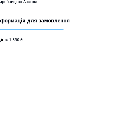
иробництво Австрія
нформація для замовлення
іна:
1 850 ₴