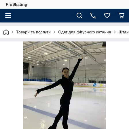
ProSkating
Товари та послуги
Одяг для фігурного катання
Штани