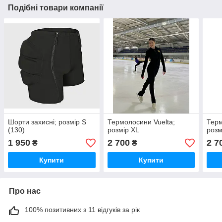
Подібні товари компанії
Шорти захисні; розмір S
Термолосини Vuelta;
Терм
(130)
розмір XL
розм
1 950
2 700
2 7
₴
₴
Купити
Купити
Про нас
100% позитивних з 11 відгуків за рік