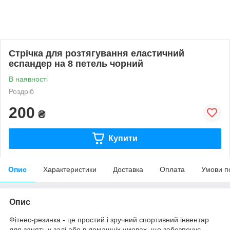
Стрічка для розтягування еластичний
еспандер на 8 петель чорний
В наявності
Роздріб
200
₴
Купити
Опис
Характеристики
Доставка
Оплата
Умови п
Опис
Фітнес-резинка - це простий і зручний спортивний інвентар
для занять у залі або в домашніх умовах, що забезпечує