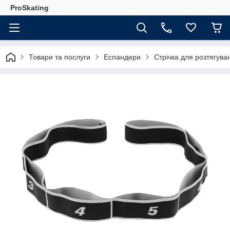
ProSkating
Товари та послуги
Еспандери
Стрічка для розтягув